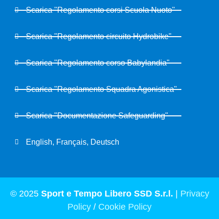
Scarica "Regolamento corsi Scuola Nuoto"
Scarica "Regolamento circuito Hydrobike"
Scarica "Regolamento corso Babylandia"
Scarica "Regolamento Squadra Agonistica"
Scarica "Documentazione Safeguarding"
English, Français, Deutsch
© 2025
Sport e Tempo Libero SSD S.r.l.
|
Privacy
Policy
/
Cookie Policy