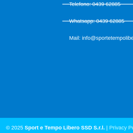
Telefono: 0439 62885
Whatsapp: 0439 62885
Mail: info@sportetempolibe
© 2025
Sport e Tempo Libero SSD S.r.l.
|
Privacy Po