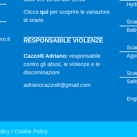
Hyd
Clicca
qui
per scoprire le variazioni
di orario
Sca
Bab
ro.it
RESPONSABILE VIOLENZE
Sca
Agon
Cazzolli Adriano:
responsabile
contro gli abusi, le violenze e le
discriminazioni
Sca
Saf
adrianocazzolli@gmail.com
Engl
licy
/
Cookie Policy