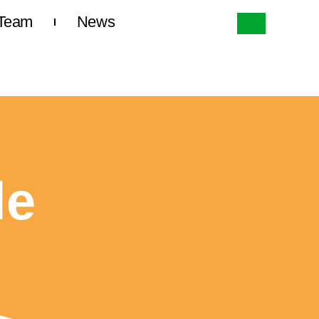
Team
News
le